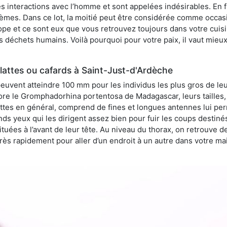
 interactions avec l’homme et sont appelées indésirables. En fai
èmes. Dans ce lot, la moitié peut être considérée comme occa
pe et ce sont eux que vous retrouvez toujours dans votre cuisin
es déchets humains. Voilà pourquoi pour votre paix, il vaut mieu
lattes ou cafards à Saint-Just-d'Ardèche
peuvent atteindre 100 mm pour les individus les plus gros de le
ore le Gromphadorhina portentosa de Madagascar, leurs tailles, 
attes en général, comprend de fines et longues antennes lui pe
ds yeux qui les dirigent assez bien pour fuir les coups destiné
tuées à l’avant de leur tête. Au niveau du thorax, on retrouve d
t très rapidement pour aller d’un endroit à un autre dans votre m