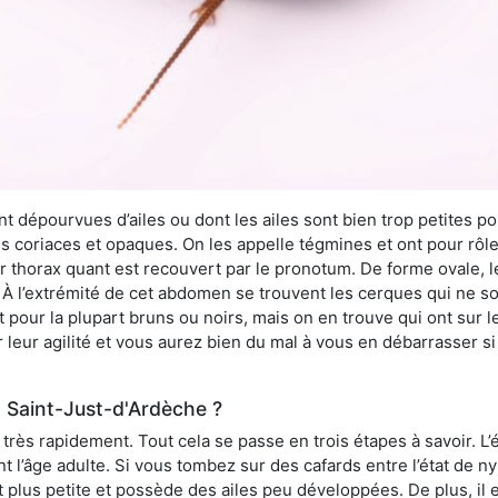
 dépourvues d’ailes ou dont les ailes sont bien trop petites pou
ès coriaces et opaques. On les appelle tégmines et ont pour rôle
ur thorax quant est recouvert par le pronotum. De forme ovale, l
l’extrémité de cet abdomen se trouvent les cerques qui ne son
ont pour la plupart bruns ou noirs, mais on en trouve qui ont sur
 leur agilité et vous aurez bien du mal à vous en débarrasser s
 Saint-Just-d'Ardèche ?
rès rapidement. Tout cela se passe en trois étapes à savoir. L’ét
nt l’âge adulte. Si vous tombez sur des cafards entre l’état de 
st plus petite et possède des ailes peu développées. De plus, il