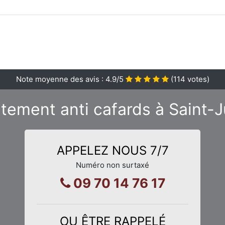
Note moyenne des avis :
4.9
/5
(
114
votes)
itement anti cafards à Saint-
APPELEZ NOUS 7/7
Numéro non surtaxé
09 70 14 76 17
OU ÊTRE RAPPELÉ