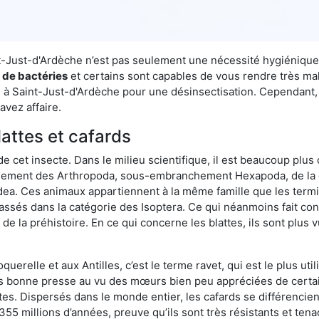
int-Just-d'Ardèche n’est pas seulement une nécessité hygiénique
s de bactéries
et certains sont capables de vous rendre très mala
e à Saint-Just-d'Ardèche pour une désinsectisation. Cependant, 
avez affaire.
lattes et cafards
de cet insecte. Dans le milieu scientifique, il est beaucoup plus 
hement des Arthropoda, sous-embranchement Hexapoda, de la c
odea. Ces animaux appartiennent à la même famille que les termit
lassés dans la catégorie des Isoptera. Ce qui néanmoins fait conv
la préhistoire. En ce qui concerne les blattes, ils sont plus 
oquerelle et aux Antilles, c’est le terme ravet, qui est le plus 
pas bonne presse au vu des mœurs bien peu appréciées de certai
tes. Dispersés dans le monde entier, les cafards se différencie
e 355 millions d’années, preuve qu’ils sont très résistants et te