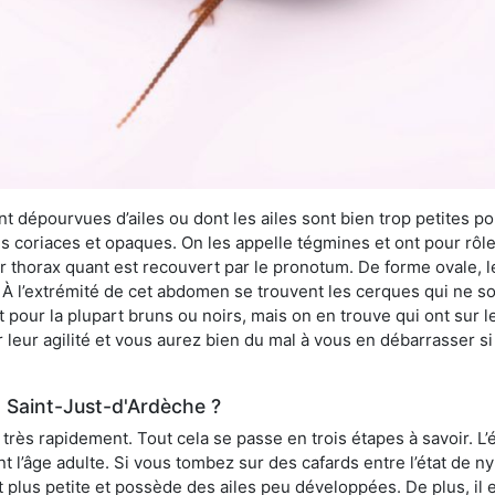
 dépourvues d’ailes ou dont les ailes sont bien trop petites pou
ès coriaces et opaques. On les appelle tégmines et ont pour rôle
ur thorax quant est recouvert par le pronotum. De forme ovale, l
l’extrémité de cet abdomen se trouvent les cerques qui ne son
ont pour la plupart bruns ou noirs, mais on en trouve qui ont sur
 leur agilité et vous aurez bien du mal à vous en débarrasser s
 Saint-Just-d'Ardèche ?
rès rapidement. Tout cela se passe en trois étapes à savoir. L’ét
nt l’âge adulte. Si vous tombez sur des cafards entre l’état de 
st plus petite et possède des ailes peu développées. De plus, il