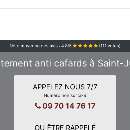
Note moyenne des avis :
4.8
/5
(
111
votes)
itement anti cafards à Saint-
APPELEZ NOUS 7/7
Numéro non surtaxé
09 70 14 76 17
OU ÊTRE RAPPELÉ