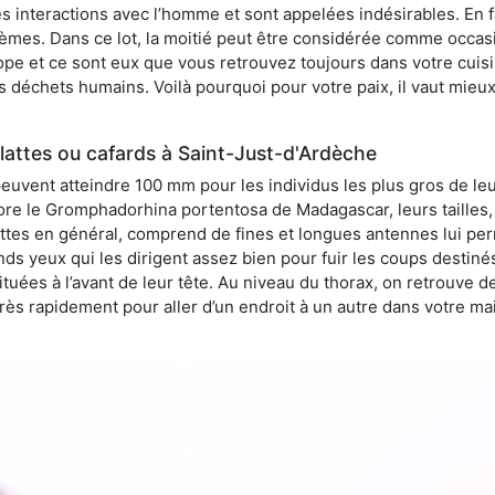
 interactions avec l’homme et sont appelées indésirables. En fai
èmes. Dans ce lot, la moitié peut être considérée comme occa
pe et ce sont eux que vous retrouvez toujours dans votre cuisin
es déchets humains. Voilà pourquoi pour votre paix, il vaut mieu
lattes ou cafards à Saint-Just-d'Ardèche
peuvent atteindre 100 mm pour les individus les plus gros de le
ore le Gromphadorhina portentosa de Madagascar, leurs tailles, 
attes en général, comprend de fines et longues antennes lui pe
ds yeux qui les dirigent assez bien pour fuir les coups destiné
tuées à l’avant de leur tête. Au niveau du thorax, on retrouve d
t très rapidement pour aller d’un endroit à un autre dans votre m