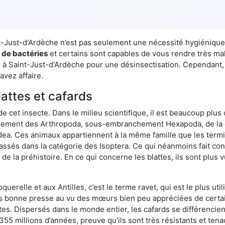
int-Just-d'Ardèche n’est pas seulement une nécessité hygiénique
s de bactéries
et certains sont capables de vous rendre très mala
e à Saint-Just-d'Ardèche pour une désinsectisation. Cependant, 
avez affaire.
lattes et cafards
de cet insecte. Dans le milieu scientifique, il est beaucoup plus 
hement des Arthropoda, sous-embranchement Hexapoda, de la c
odea. Ces animaux appartiennent à la même famille que les termit
lassés dans la catégorie des Isoptera. Ce qui néanmoins fait conv
la préhistoire. En ce qui concerne les blattes, ils sont plus 
oquerelle et aux Antilles, c’est le terme ravet, qui est le plus 
pas bonne presse au vu des mœurs bien peu appréciées de certai
tes. Dispersés dans le monde entier, les cafards se différencie
e 355 millions d’années, preuve qu’ils sont très résistants et te