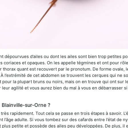
 dépourvues d’ailes ou dont les ailes sont bien trop petites pou
ès coriaces et opaques. On les appelle tégmines et ont pour rôle
ur thorax quant est recouvert par le pronotum. De forme ovale, l
l’extrémité de cet abdomen se trouvent les cerques qui ne son
ont pour la plupart bruns ou noirs, mais on en trouve qui ont sur
 leur agilité et vous aurez bien du mal à vous en débarrasser s
Blainville-sur-Orne ?
rès rapidement. Tout cela se passe en trois étapes à savoir. L’ét
nt l’âge adulte. Si vous tombez sur des cafards entre l’état de 
st plus petite et possède des ailes peu développées. De plus, il