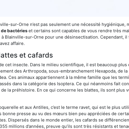
ainville-sur-Orne n’est pas seulement une nécessité hygiénique, 
s de bactéries
et certains sont capables de vous rendre très mala
e à Blainville-sur-Orne pour une désinsectisation. Cependant, il
avez affaire.
lattes et cafards
de cet insecte. Dans le milieu scientifique, il est beaucoup plus 
hement des Arthropoda, sous-embranchement Hexapoda, de la c
odea. Ces animaux appartiennent à la même famille que les termit
lassés dans la catégorie des Isoptera. Ce qui néanmoins fait conv
la préhistoire. En ce qui concerne les blattes, ils sont plus 
oquerelle et aux Antilles, c’est le terme ravet, qui est le plus 
pas bonne presse au vu des mœurs bien peu appréciées de certai
tes. Dispersés dans le monde entier, les cafards se différencie
e 355 millions d’années, preuve qu’ils sont très résistants et te