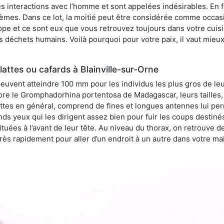
 interactions avec l’homme et sont appelées indésirables. En fai
èmes. Dans ce lot, la moitié peut être considérée comme occa
pe et ce sont eux que vous retrouvez toujours dans votre cuisin
es déchets humains. Voilà pourquoi pour votre paix, il vaut mieu
attes ou cafards à Blainville-sur-Orne
peuvent atteindre 100 mm pour les individus les plus gros de le
ore le Gromphadorhina portentosa de Madagascar, leurs tailles, 
attes en général, comprend de fines et longues antennes lui pe
ds yeux qui les dirigent assez bien pour fuir les coups destiné
tuées à l’avant de leur tête. Au niveau du thorax, on retrouve d
t très rapidement pour aller d’un endroit à un autre dans votre m