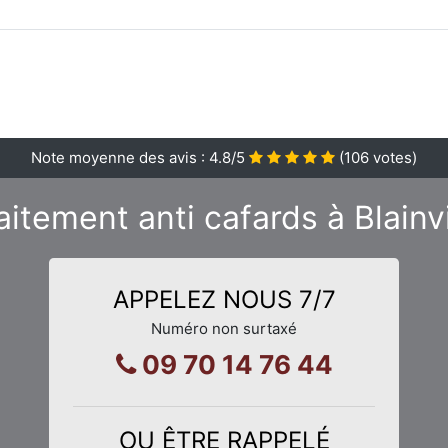
Note moyenne des avis :
4.8
/5
(
106
votes)
aitement anti cafards à Blainv
APPELEZ NOUS 7/7
Numéro non surtaxé
09 70 14 76 44
OU ÊTRE RAPPELÉ