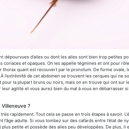
 dépourvues d’ailes ou dont les ailes sont bien trop petites pou
ès coriaces et opaques. On les appelle tégmines et ont pour rôle
ur thorax quant est recouvert par le pronotum. De forme ovale, l
l’extrémité de cet abdomen se trouvent les cerques qui ne son
ont pour la plupart bruns ou noirs, mais on en trouve qui ont sur
 leur agilité et vous aurez bien du mal à vous en débarrasser s
 Villeneuve ?
rès rapidement. Tout cela se passe en trois étapes à savoir. L’ét
nt l’âge adulte. Si vous tombez sur des cafards entre l’état de 
st plus petite et possède des ailes peu développées. De plus, il