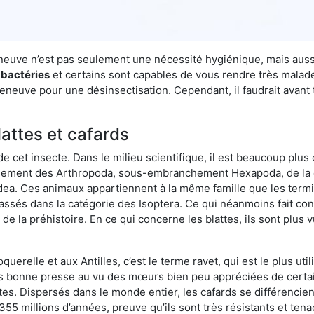
lleneuve n’est pas seulement une nécessité hygiénique, mais aus
 bactéries
et certains sont capables de vous rendre très malades
leneuve pour une désinsectisation. Cependant, il faudrait avant
lattes et cafards
de cet insecte. Dans le milieu scientifique, il est beaucoup plus 
hement des Arthropoda, sous-embranchement Hexapoda, de la c
odea. Ces animaux appartiennent à la même famille que les termit
lassés dans la catégorie des Isoptera. Ce qui néanmoins fait conv
la préhistoire. En ce qui concerne les blattes, ils sont plus 
oquerelle et aux Antilles, c’est le terme ravet, qui est le plus 
pas bonne presse au vu des mœurs bien peu appréciées de certai
tes. Dispersés dans le monde entier, les cafards se différencie
e 355 millions d’années, preuve qu’ils sont très résistants et te