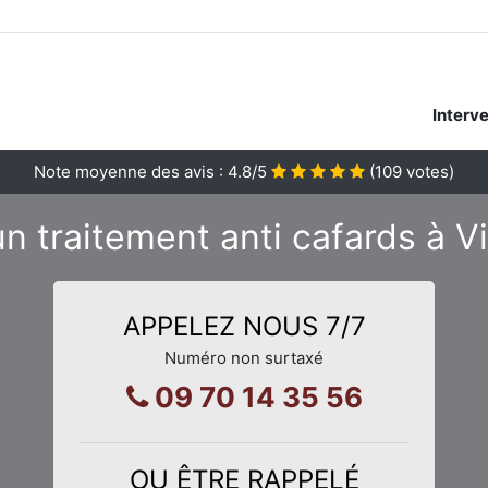
Interv
Note moyenne des avis :
4.8
/5
(
109
votes)
n traitement anti cafards à V
APPELEZ NOUS 7/7
Numéro non surtaxé
09 70 14 35 56
OU ÊTRE RAPPELÉ