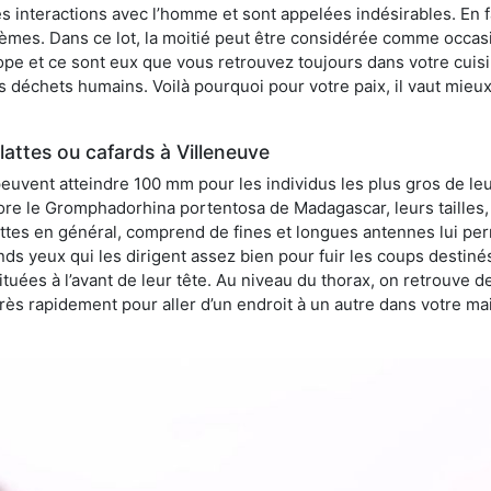
 interactions avec l’homme et sont appelées indésirables. En fai
èmes. Dans ce lot, la moitié peut être considérée comme occa
pe et ce sont eux que vous retrouvez toujours dans votre cuisin
es déchets humains. Voilà pourquoi pour votre paix, il vaut mieu
attes ou cafards à Villeneuve
peuvent atteindre 100 mm pour les individus les plus gros de le
ore le Gromphadorhina portentosa de Madagascar, leurs tailles, 
attes en général, comprend de fines et longues antennes lui pe
ds yeux qui les dirigent assez bien pour fuir les coups destiné
tuées à l’avant de leur tête. Au niveau du thorax, on retrouve d
t très rapidement pour aller d’un endroit à un autre dans votre m