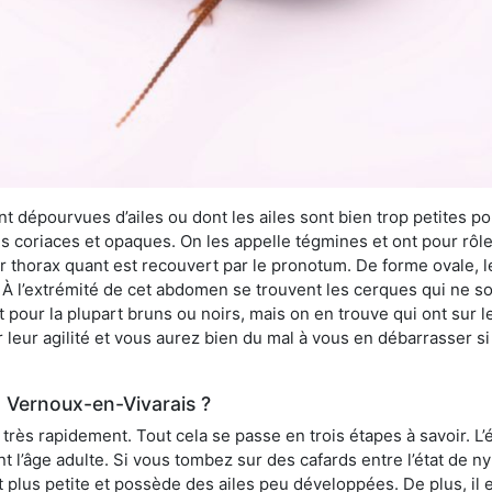
 dépourvues d’ailes ou dont les ailes sont bien trop petites pou
ès coriaces et opaques. On les appelle tégmines et ont pour rôle
ur thorax quant est recouvert par le pronotum. De forme ovale, l
l’extrémité de cet abdomen se trouvent les cerques qui ne son
ont pour la plupart bruns ou noirs, mais on en trouve qui ont sur
 leur agilité et vous aurez bien du mal à vous en débarrasser s
 Vernoux-en-Vivarais ?
rès rapidement. Tout cela se passe en trois étapes à savoir. L’ét
nt l’âge adulte. Si vous tombez sur des cafards entre l’état de 
st plus petite et possède des ailes peu développées. De plus, il