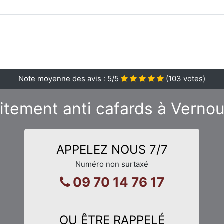
Note moyenne des avis :
5
/5
(
103
votes)
aitement anti cafards à Vernou
APPELEZ NOUS 7/7
Numéro non surtaxé
09 70 14 76 17
OU ÊTRE RAPPELÉ