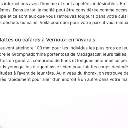
 interactions avec l’homme et sont appelées indésirables. En fai
èmes. Dans ce lot, la moitié peut être considérée comme occa
pe et ce sont eux que vous retrouvez toujours dans votre cuisin
es déchets humains. Voilà pourquoi pour votre paix, il vaut mieu
lattes ou cafards à Vernoux-en-Vivarais
peuvent atteindre 100 mm pour les individus les plus gros de le
ore le Gromphadorhina portentosa de Madagascar, leurs tailles, 
attes en général, comprend de fines et longues antennes lui pe
ds yeux qui les dirigent assez bien pour fuir les coups destiné
tuées à l’avant de leur tête. Au niveau du thorax, on retrouve d
t très rapidement pour aller d’un endroit à un autre dans votre m