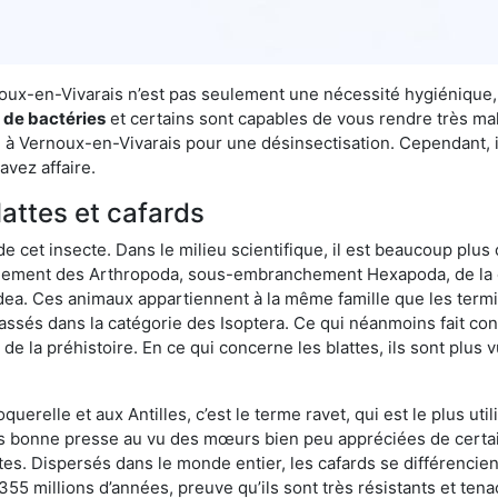
rnoux-en-Vivarais n’est pas seulement une nécessité hygiénique,
s de bactéries
et certains sont capables de vous rendre très mala
e à Vernoux-en-Vivarais pour une désinsectisation. Cependant, i
avez affaire.
lattes et cafards
de cet insecte. Dans le milieu scientifique, il est beaucoup plus 
hement des Arthropoda, sous-embranchement Hexapoda, de la c
odea. Ces animaux appartiennent à la même famille que les termit
lassés dans la catégorie des Isoptera. Ce qui néanmoins fait conv
la préhistoire. En ce qui concerne les blattes, ils sont plus 
oquerelle et aux Antilles, c’est le terme ravet, qui est le plus 
pas bonne presse au vu des mœurs bien peu appréciées de certai
tes. Dispersés dans le monde entier, les cafards se différencie
e 355 millions d’années, preuve qu’ils sont très résistants et te