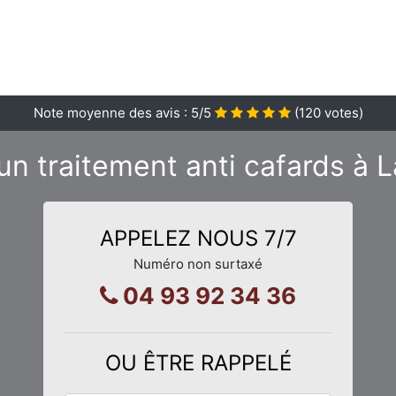
Note moyenne des avis :
5
/5
(
120
votes)
un traitement anti cafards à La
APPELEZ NOUS 7/7
Numéro non surtaxé
04 93 92 34 36
OU ÊTRE RAPPELÉ