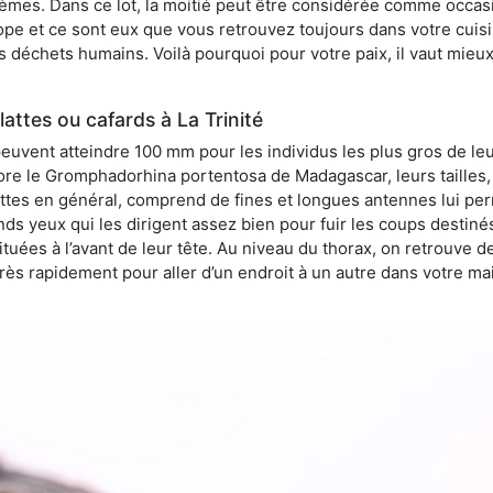
èmes. Dans ce lot, la moitié peut être considérée comme occa
pe et ce sont eux que vous retrouvez toujours dans votre cuisin
es déchets humains. Voilà pourquoi pour votre paix, il vaut mieu
attes ou cafards à La Trinité
peuvent atteindre 100 mm pour les individus les plus gros de le
ore le Gromphadorhina portentosa de Madagascar, leurs tailles, 
attes en général, comprend de fines et longues antennes lui pe
ds yeux qui les dirigent assez bien pour fuir les coups destiné
tuées à l’avant de leur tête. Au niveau du thorax, on retrouve d
t très rapidement pour aller d’un endroit à un autre dans votre m