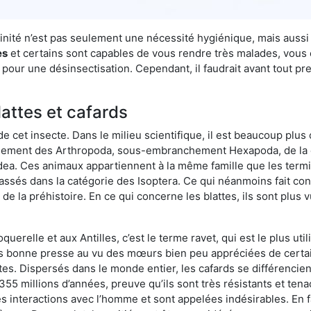
 Trinité n’est pas seulement une nécessité hygiénique, mais auss
es
et certains sont capables de vous rendre très malades, vous et
 pour une désinsectisation. Cependant, il faudrait avant tout p
lattes et cafards
de cet insecte. Dans le milieu scientifique, il est beaucoup plus 
hement des Arthropoda, sous-embranchement Hexapoda, de la c
odea. Ces animaux appartiennent à la même famille que les termit
lassés dans la catégorie des Isoptera. Ce qui néanmoins fait conv
la préhistoire. En ce qui concerne les blattes, ils sont plus 
oquerelle et aux Antilles, c’est le terme ravet, qui est le plus 
pas bonne presse au vu des mœurs bien peu appréciées de certai
tes. Dispersés dans le monde entier, les cafards se différencie
e 355 millions d’années, preuve qu’ils sont très résistants et te
 interactions avec l’homme et sont appelées indésirables. En fai