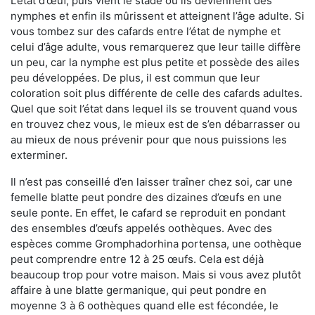
L’état d’œuf, puis vient le stade où ils deviennent des
nymphes et enfin ils mûrissent et atteignent l’âge adulte. Si
vous tombez sur des cafards entre l’état de nymphe et
celui d’âge adulte, vous remarquerez que leur taille diffère
un peu, car la nymphe est plus petite et possède des ailes
peu développées. De plus, il est commun que leur
coloration soit plus différente de celle des cafards adultes.
Quel que soit l’état dans lequel ils se trouvent quand vous
en trouvez chez vous, le mieux est de s’en débarrasser ou
au mieux de nous prévenir pour que nous puissions les
exterminer.
Il n’est pas conseillé d’en laisser traîner chez soi, car une
femelle blatte peut pondre des dizaines d’œufs en une
seule ponte. En effet, le cafard se reproduit en pondant
des ensembles d’œufs appelés oothèques. Avec des
espèces comme Gromphadorhina portensa, une oothèque
peut comprendre entre 12 à 25 œufs. Cela est déjà
beaucoup trop pour votre maison. Mais si vous avez plutôt
affaire à une blatte germanique, qui peut pondre en
moyenne 3 à 6 oothèques quand elle est fécondée, le