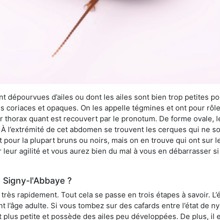
 dépourvues d’ailes ou dont les ailes sont bien trop petites pou
ès coriaces et opaques. On les appelle tégmines et ont pour rôle
ur thorax quant est recouvert par le pronotum. De forme ovale, l
l’extrémité de cet abdomen se trouvent les cerques qui ne son
ont pour la plupart bruns ou noirs, mais on en trouve qui ont sur
 leur agilité et vous aurez bien du mal à vous en débarrasser s
 Signy-l'Abbaye ?
rès rapidement. Tout cela se passe en trois étapes à savoir. L’ét
nt l’âge adulte. Si vous tombez sur des cafards entre l’état de 
st plus petite et possède des ailes peu développées. De plus, il