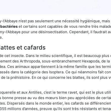
gny-l'Abbaye n’est pas seulement une nécessité hygiénique, mais
 bactéries
et certains sont capables de vous rendre très malades
gny-l'Abbaye pour une désinsectisation. Cependant, il faudrait a
e.
lattes et cafards
de cet insecte. Dans le milieu scientifique, il est beaucoup plus 
hement des Arthropoda, sous-embranchement Hexapoda, de la c
odea. Ces animaux appartiennent à la même famille que les termit
lassés dans la catégorie des Isoptera. Ce qui néanmoins fait conv
la préhistoire. En ce qui concerne les blattes, ils sont plus 
oquerelle et aux Antilles, c’est le terme ravet, qui est le plus 
pas bonne presse au vu des mœurs bien peu appréciées de certai
tes. Dispersés dans le monde entier, les cafards se différencie
e 355 millions d’années, preuve qu’ils sont très résistants et te