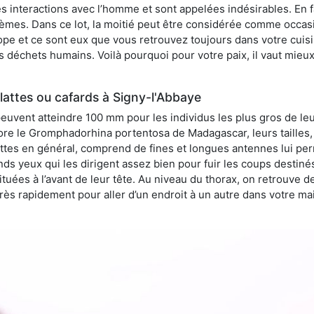
 interactions avec l’homme et sont appelées indésirables. En fai
èmes. Dans ce lot, la moitié peut être considérée comme occa
pe et ce sont eux que vous retrouvez toujours dans votre cuisin
es déchets humains. Voilà pourquoi pour votre paix, il vaut mieu
attes ou cafards à Signy-l'Abbaye
peuvent atteindre 100 mm pour les individus les plus gros de le
ore le Gromphadorhina portentosa de Madagascar, leurs tailles, 
attes en général, comprend de fines et longues antennes lui pe
ds yeux qui les dirigent assez bien pour fuir les coups destiné
tuées à l’avant de leur tête. Au niveau du thorax, on retrouve d
t très rapidement pour aller d’un endroit à un autre dans votre m