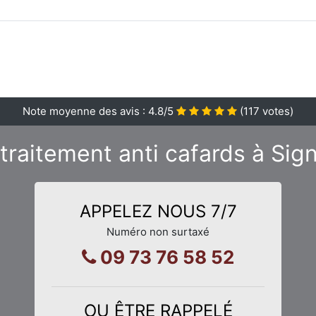
Note moyenne des avis :
4.8
/5
(
117
votes)
traitement anti cafards à Sig
APPELEZ NOUS 7/7
Numéro non surtaxé
09 73 76 58 52
OU ÊTRE RAPPELÉ