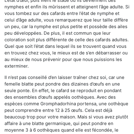
L’état d’œuf, puis vient le stade où ils deviennent des
nymphes et enfin ils mûrissent et atteignent l’âge adulte. Si
vous tombez sur des cafards entre l’état de nymphe et
celui d’âge adulte, vous remarquerez que leur taille diffère
un peu, car la nymphe est plus petite et possède des ailes
peu développées. De plus, il est commun que leur
coloration soit plus différente de celle des cafards adultes.
Quel que soit l’état dans lequel ils se trouvent quand vous
en trouvez chez vous, le mieux est de s’en débarrasser ou
au mieux de nous prévenir pour que nous puissions les
exterminer.
Il n’est pas conseillé d’en laisser traîner chez soi, car une
femelle blatte peut pondre des dizaines d’œufs en une
seule ponte. En effet, le cafard se reproduit en pondant
des ensembles d’œufs appelés oothèques. Avec des
espèces comme Gromphadorhina portensa, une oothèque
peut comprendre entre 12 à 25 œufs. Cela est déjà
beaucoup trop pour votre maison. Mais si vous avez plutôt
affaire à une blatte germanique, qui peut pondre en
moyenne 3 à 6 oothèques quand elle est fécondée, le