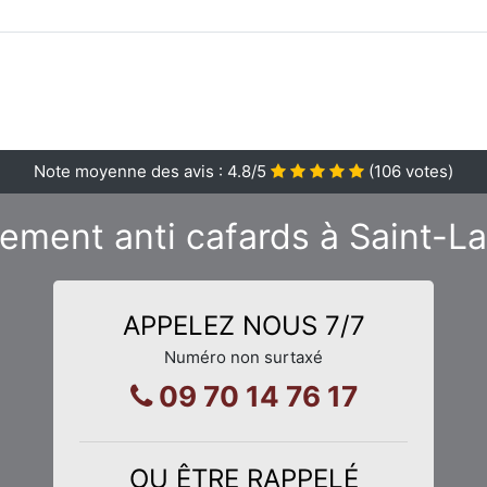
Note moyenne des avis :
4.8
/5
(
106
votes)
tement anti cafards à Saint-
APPELEZ NOUS 7/7
Numéro non surtaxé
09 70 14 76 17
OU ÊTRE RAPPELÉ