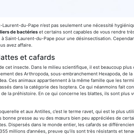
int-Laurent-du-Pape n’est pas seulement une nécessité hygiéniq
liers de bactéries
et certains sont capables de vous rendre très
e à Saint-Laurent-du-Pape pour une désinsectisation. Cependant
us avez affaire.
lattes et cafards
de cet insecte. Dans le milieu scientifique, il est beaucoup plus 
hement des Arthropoda, sous-embranchement Hexapoda, de la c
odea. Ces animaux appartiennent à la même famille que les termit
lassés dans la catégorie des Isoptera. Ce qui néanmoins fait conv
la préhistoire. En ce qui concerne les blattes, ils sont plus 
oquerelle et aux Antilles, c’est le terme ravet, qui est le plus 
pas bonne presse au vu des mœurs bien peu appréciées de certai
tes. Dispersés dans le monde entier, les cafards se différencie
e 355 millions d’années, preuve qu’ils sont très résistants et te