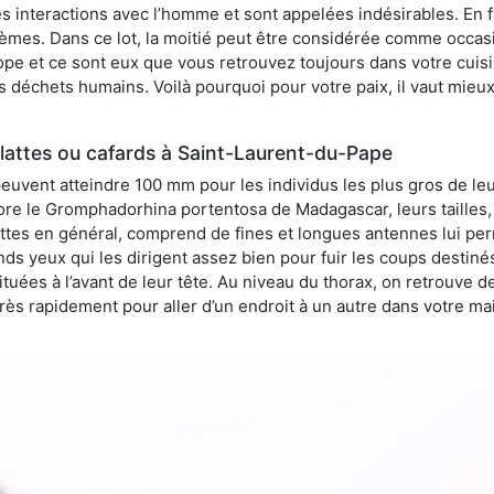
 interactions avec l’homme et sont appelées indésirables. En fai
èmes. Dans ce lot, la moitié peut être considérée comme occa
pe et ce sont eux que vous retrouvez toujours dans votre cuisin
es déchets humains. Voilà pourquoi pour votre paix, il vaut mieu
lattes ou cafards à Saint-Laurent-du-Pape
peuvent atteindre 100 mm pour les individus les plus gros de le
ore le Gromphadorhina portentosa de Madagascar, leurs tailles, 
attes en général, comprend de fines et longues antennes lui pe
ds yeux qui les dirigent assez bien pour fuir les coups destiné
tuées à l’avant de leur tête. Au niveau du thorax, on retrouve d
t très rapidement pour aller d’un endroit à un autre dans votre m