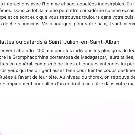
 interactions avec l’homme et sont appelées indésirables. En fai
èmes. Dans ce lot, la moitié peut être considérée comme occa
pe et ce sont eux que vous retrouvez toujours dans votre cuisin
es déchets humains. Voilà pourquoi pour votre paix, il vaut mieu
attes ou cafards à Saint-Julien-en-Saint-Alban
peuvent atteindre 100 mm pour les individus les plus gros de le
ore le Gromphadorhina portentosa de Madagascar, leurs tailles, 
attes en général, comprend de fines et longues antennes lui pe
ds yeux qui les dirigent assez bien pour fuir les coups destiné
tuées à l’avant de leur tête. Au niveau du thorax, on retrouve d
t très rapidement pour aller d’un endroit à un autre dans votre m