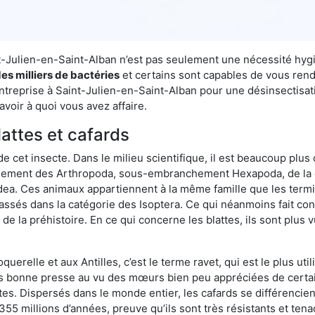
int-Julien-en-Saint-Alban n’est pas seulement une nécessité hyg
es milliers de bactéries
et certains sont capables de vous rendr
entreprise à Saint-Julien-en-Saint-Alban pour une désinsectisati
avoir à quoi vous avez affaire.
lattes et cafards
de cet insecte. Dans le milieu scientifique, il est beaucoup plus 
hement des Arthropoda, sous-embranchement Hexapoda, de la c
odea. Ces animaux appartiennent à la même famille que les termit
lassés dans la catégorie des Isoptera. Ce qui néanmoins fait conv
la préhistoire. En ce qui concerne les blattes, ils sont plus 
oquerelle et aux Antilles, c’est le terme ravet, qui est le plus 
pas bonne presse au vu des mœurs bien peu appréciées de certai
tes. Dispersés dans le monde entier, les cafards se différencie
e 355 millions d’années, preuve qu’ils sont très résistants et te