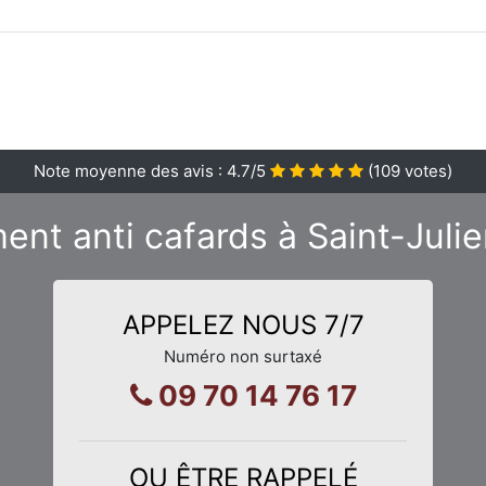
Note moyenne des avis :
4.7
/5
(
109
votes)
ment anti cafards à Saint-Juli
APPELEZ NOUS 7/7
Numéro non surtaxé
09 70 14 76 17
OU ÊTRE RAPPELÉ