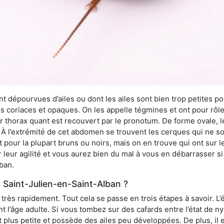
 dépourvues d’ailes ou dont les ailes sont bien trop petites pou
ès coriaces et opaques. On les appelle tégmines et ont pour rôle
ur thorax quant est recouvert par le pronotum. De forme ovale, l
l’extrémité de cet abdomen se trouvent les cerques qui ne son
ont pour la plupart bruns ou noirs, mais on en trouve qui ont sur
 leur agilité et vous aurez bien du mal à vous en débarrasser s
ban.
 Saint-Julien-en-Saint-Alban ?
rès rapidement. Tout cela se passe en trois étapes à savoir. L’ét
nt l’âge adulte. Si vous tombez sur des cafards entre l’état de 
st plus petite et possède des ailes peu développées. De plus, il