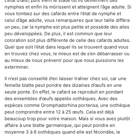
L’état d’œuf, puis vient le stade où ils deviennent des
nymphes et enfin ils mûrissent et atteignent l’âge adulte. Si
vous tombez sur des cafards entre l’état de nymphe et
celui d’âge adulte, vous remarquerez que leur taille diffère
un peu, car la nymphe est plus petite et possède des ailes
peu développées. De plus, il est commun que leur
coloration soit plus différente de celle des cafards adultes.
Quel que soit l’état dans lequel ils se trouvent quand vous
en trouvez chez vous, le mieux est de s’en débarrasser ou
au mieux de nous prévenir pour que nous puissions les
exterminer.
Il n’est pas conseillé d’en laisser traîner chez soi, car une
femelle blatte peut pondre des dizaines d’œufs en une
seule ponte. En effet, le cafard se reproduit en pondant
des ensembles d’œufs appelés oothèques. Avec des
espèces comme Gromphadorhina portensa, une oothèque
peut comprendre entre 12 à 25 œufs. Cela est déjà
beaucoup trop pour votre maison. Mais si vous avez plutôt
affaire à une blatte germanique, qui peut pondre en
moyenne 3 à 6 oothèques quand elle est fécondée, le