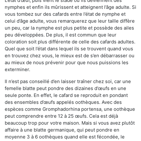
L’état d’œuf, puis vient le stade où ils deviennent des
nymphes et enfin ils mûrissent et atteignent l’âge adulte. Si
vous tombez sur des cafards entre l’état de nymphe et
celui d’âge adulte, vous remarquerez que leur taille diffère
un peu, car la nymphe est plus petite et possède des ailes
peu développées. De plus, il est commun que leur
coloration soit plus différente de celle des cafards adultes.
Quel que soit l’état dans lequel ils se trouvent quand vous
en trouvez chez vous, le mieux est de s’en débarrasser ou
au mieux de nous prévenir pour que nous puissions les
exterminer.
Il n’est pas conseillé d’en laisser traîner chez soi, car une
femelle blatte peut pondre des dizaines d’œufs en une
seule ponte. En effet, le cafard se reproduit en pondant
des ensembles d’œufs appelés oothèques. Avec des
espèces comme Gromphadorhina portensa, une oothèque
peut comprendre entre 12 à 25 œufs. Cela est déjà
beaucoup trop pour votre maison. Mais si vous avez plutôt
affaire à une blatte germanique, qui peut pondre en
moyenne 3 à 6 oothèques quand elle est fécondée, le