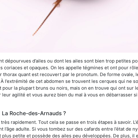
 dépourvues d’ailes ou dont les ailes sont bien trop petites pou
ès coriaces et opaques. On les appelle tégmines et ont pour rôle
ur thorax quant est recouvert par le pronotum. De forme ovale, l
l’extrémité de cet abdomen se trouvent les cerques qui ne son
ont pour la plupart bruns ou noirs, mais on en trouve qui ont sur
 leur agilité et vous aurez bien du mal à vous en débarrasser s
à La Roche-des-Arnauds ?
rès rapidement. Tout cela se passe en trois étapes à savoir. L’ét
nt l’âge adulte. Si vous tombez sur des cafards entre l’état de 
st plus petite et possède des ailes peu développées. De plus, il