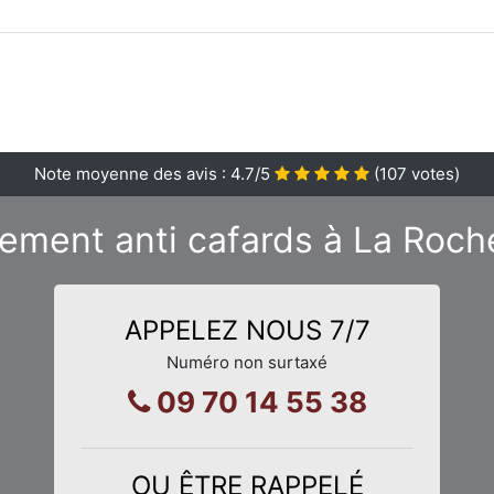
Note moyenne des avis :
4.7
/5
(
107
votes)
itement anti cafards à La Roc
APPELEZ NOUS 7/7
Numéro non surtaxé
09 70 14 55 38
OU ÊTRE RAPPELÉ