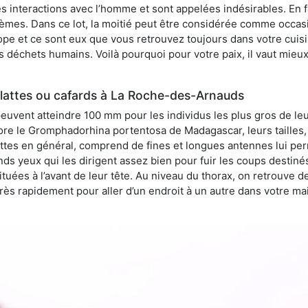
 interactions avec l’homme et sont appelées indésirables. En fai
èmes. Dans ce lot, la moitié peut être considérée comme occa
pe et ce sont eux que vous retrouvez toujours dans votre cuisin
es déchets humains. Voilà pourquoi pour votre paix, il vaut mieu
lattes ou cafards à La Roche-des-Arnauds
peuvent atteindre 100 mm pour les individus les plus gros de le
ore le Gromphadorhina portentosa de Madagascar, leurs tailles, 
attes en général, comprend de fines et longues antennes lui pe
ds yeux qui les dirigent assez bien pour fuir les coups destiné
tuées à l’avant de leur tête. Au niveau du thorax, on retrouve d
t très rapidement pour aller d’un endroit à un autre dans votre m