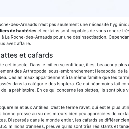
a Roche-des-Arnauds n’est pas seulement une nécessité hygiéniqu
liers de bactéries
et certains sont capables de vous rendre très
se à La Roche-des-Arnauds pour une désinsectisation. Cependant,
us avez affaire.
lattes et cafards
de cet insecte. Dans le milieu scientifique, il est beaucoup plus 
hement des Arthropoda, sous-embranchement Hexapoda, de la c
odea. Ces animaux appartiennent à la même famille que les termit
lassés dans la catégorie des Isoptera. Ce qui néanmoins fait conv
la préhistoire. En ce qui concerne les blattes, ils sont plus 
oquerelle et aux Antilles, c’est le terme ravet, qui est le plus 
pas bonne presse au vu des mœurs bien peu appréciées de certai
tes. Dispersés dans le monde entier, les cafards se différencie
e 355 millions d’années, preuve qu’ils sont très résistants et te