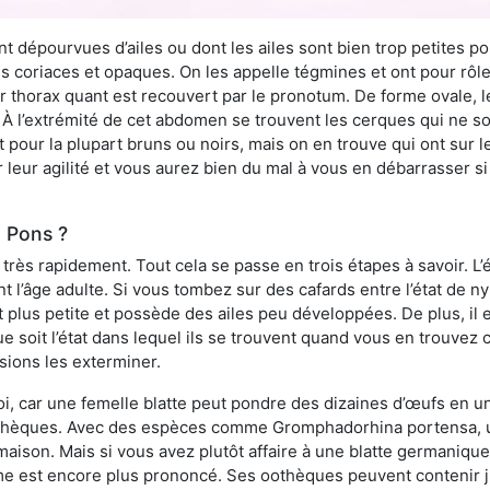
 dépourvues d’ailes ou dont les ailes sont bien trop petites pou
ès coriaces et opaques. On les appelle tégmines et ont pour rôle
ur thorax quant est recouvert par le pronotum. De forme ovale, l
l’extrémité de cet abdomen se trouvent les cerques qui ne son
ont pour la plupart bruns ou noirs, mais on en trouve qui ont sur
 leur agilité et vous aurez bien du mal à vous en débarrasser s
 Pons ?
rès rapidement. Tout cela se passe en trois étapes à savoir. L’ét
nt l’âge adulte. Si vous tombez sur des cafards entre l’état de 
st plus petite et possède des ailes peu développées. De plus, il
ue soit l’état dans lequel ils se trouvent quand vous en trouvez
ions les exterminer.
 soi, car une femelle blatte peut pondre des dizaines d’œufs en u
thèques. Avec des espèces comme Gromphadorhina portensa, u
maison. Mais si vous avez plutôt affaire à une blatte germaniqu
me est encore plus prononcé. Ses oothèques peuvent contenir j