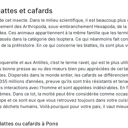
lattes et cafards
de cet insecte. Dans le milieu scientifique, il est beaucoup plus 
hement des Arthropoda, sous-embranchement Hexapoda, de la c
odea. Ces animaux appartiennent à la même famille que les termit
lassés dans la catégorie des Isoptera. Ce qui néanmoins fait conv
la préhistoire. En ce qui concerne les blattes, ils sont plus 
oquerelle et aux Antilles, c’est le terme ravet, qui est le plus 
pas bonne presse au vu des mœurs bien peu appréciées de certai
tes. Dispersés dans le monde entier, les cafards se différencie
e 355 millions d’années, preuve qu’ils sont très résistants et te
 interactions avec l’homme et sont appelées indésirables. En fai
èmes. Dans ce lot, la moitié peut être considérée comme occa
pe et ce sont eux que vous retrouvez toujours dans votre cuisin
es déchets humains. Voilà pourquoi pour votre paix, il vaut mieu
lattes ou cafards à Pons