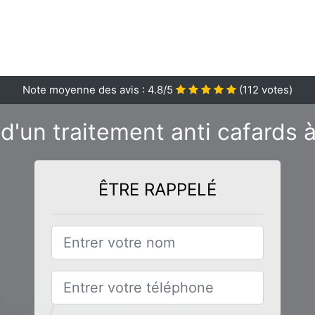
Note moyenne des avis :
4.8
/5
(
112
votes)
d'un traitement anti cafards 
ÊTRE RAPPELÉ