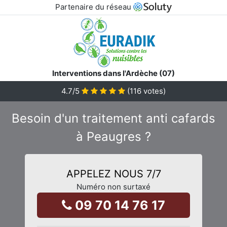
Partenaire du réseau
Interventions dans l'Ardèche (07)
4.7
/5
(
116
votes)
Besoin d'un traitement anti cafards
à Peaugres ?
APPELEZ NOUS 7/7
Numéro non surtaxé
09 70 14 76 17