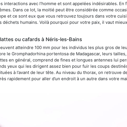
 interactions avec l’homme et sont appelées indésirables. En fai
èmes. Dans ce lot, la moitié peut être considérée comme occa
pe et ce sont eux que vous retrouvez toujours dans votre cuisin
es déchets humains. Voilà pourquoi pour votre paix, il vaut mieu
attes ou cafards à Néris-les-Bains
peuvent atteindre 100 mm pour les individus les plus gros de le
ore le Gromphadorhina portentosa de Madagascar, leurs tailles, 
attes en général, comprend de fines et longues antennes lui pe
ds yeux qui les dirigent assez bien pour fuir les coups destiné
tuées à l’avant de leur tête. Au niveau du thorax, on retrouve d
t très rapidement pour aller d’un endroit à un autre dans votre m