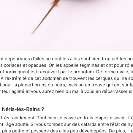
 dépourvues d’ailes ou dont les ailes sont bien trop petites pou
ès coriaces et opaques. On les appelle tégmines et ont pour rôle
ur thorax quant est recouvert par le pronotum. De forme ovale, l
l’extrémité de cet abdomen se trouvent les cerques qui ne son
ont pour la plupart bruns ou noirs, mais on en trouve qui ont sur
 leur agilité et vous aurez bien du mal à vous en débarrasser s
Néris-les-Bains ?
rès rapidement. Tout cela se passe en trois étapes à savoir. L’ét
nt l’âge adulte. Si vous tombez sur des cafards entre l’état de 
st plus petite et possède des ailes peu développées. De plus, il