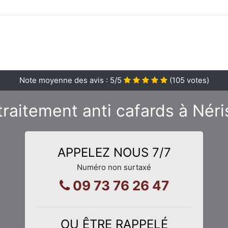
Note moyenne des avis :
5
/5
(
105
votes)
traitement anti cafards à Néri
APPELEZ NOUS 7/7
Numéro non surtaxé
09 73 76 26 47
OU ÊTRE RAPPELÉ