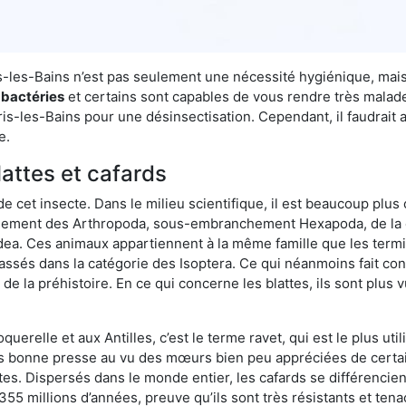
ris-les-Bains n’est pas seulement une nécessité hygiénique, mai
 bactéries
et certains sont capables de vous rendre très malades
ris-les-Bains pour une désinsectisation. Cependant, il faudrait 
e.
lattes et cafards
de cet insecte. Dans le milieu scientifique, il est beaucoup plus 
hement des Arthropoda, sous-embranchement Hexapoda, de la c
odea. Ces animaux appartiennent à la même famille que les termit
lassés dans la catégorie des Isoptera. Ce qui néanmoins fait conv
la préhistoire. En ce qui concerne les blattes, ils sont plus 
oquerelle et aux Antilles, c’est le terme ravet, qui est le plus 
pas bonne presse au vu des mœurs bien peu appréciées de certai
tes. Dispersés dans le monde entier, les cafards se différencie
e 355 millions d’années, preuve qu’ils sont très résistants et te