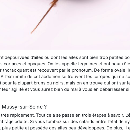
 dépourvues d’ailes ou dont les ailes sont bien trop petites pou
ès coriaces et opaques. On les appelle tégmines et ont pour rôle
ur thorax quant est recouvert par le pronotum. De forme ovale, l
l’extrémité de cet abdomen se trouvent les cerques qui ne son
ont pour la plupart bruns ou noirs, mais on en trouve qui ont sur
 leur agilité et vous aurez bien du mal à vous en débarrasser s
 Mussy-sur-Seine ?
rès rapidement. Tout cela se passe en trois étapes à savoir. L’ét
nt l’âge adulte. Si vous tombez sur des cafards entre l’état de 
st plus petite et possède des ailes peu développées. De plus, il