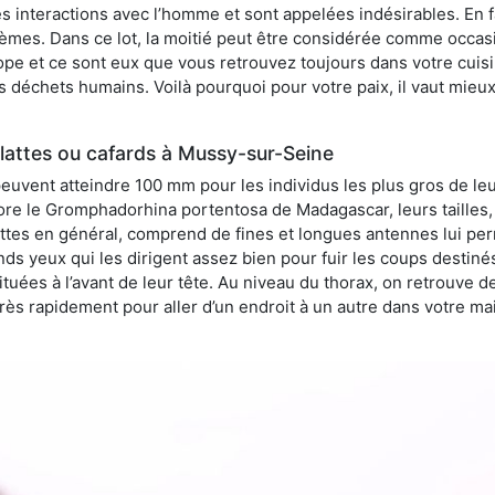
 interactions avec l’homme et sont appelées indésirables. En fai
èmes. Dans ce lot, la moitié peut être considérée comme occa
pe et ce sont eux que vous retrouvez toujours dans votre cuisin
es déchets humains. Voilà pourquoi pour votre paix, il vaut mieu
lattes ou cafards à Mussy-sur-Seine
peuvent atteindre 100 mm pour les individus les plus gros de le
ore le Gromphadorhina portentosa de Madagascar, leurs tailles, 
attes en général, comprend de fines et longues antennes lui pe
ds yeux qui les dirigent assez bien pour fuir les coups destiné
tuées à l’avant de leur tête. Au niveau du thorax, on retrouve d
t très rapidement pour aller d’un endroit à un autre dans votre m