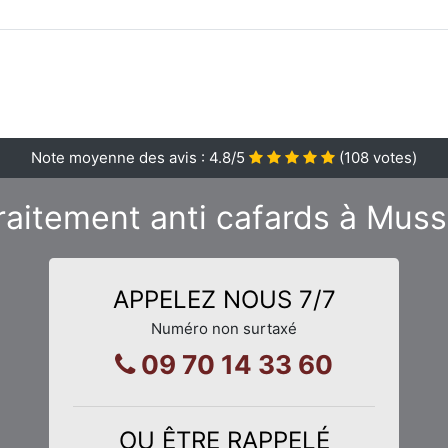
Note moyenne des avis :
4.8
/5
(
108
votes)
raitement anti cafards à Mus
APPELEZ NOUS 7/7
Numéro non surtaxé
09 70 14 33 60
OU ÊTRE RAPPELÉ