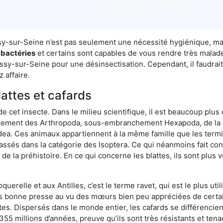
ussy-sur-Seine n’est pas seulement une nécessité hygiénique, ma
 bactéries
et certains sont capables de vous rendre très malades
ssy-sur-Seine pour une désinsectisation. Cependant, il faudrai
 affaire.
lattes et cafards
de cet insecte. Dans le milieu scientifique, il est beaucoup plus 
hement des Arthropoda, sous-embranchement Hexapoda, de la c
odea. Ces animaux appartiennent à la même famille que les termit
lassés dans la catégorie des Isoptera. Ce qui néanmoins fait conv
la préhistoire. En ce qui concerne les blattes, ils sont plus 
oquerelle et aux Antilles, c’est le terme ravet, qui est le plus 
pas bonne presse au vu des mœurs bien peu appréciées de certai
tes. Dispersés dans le monde entier, les cafards se différencie
e 355 millions d’années, preuve qu’ils sont très résistants et te