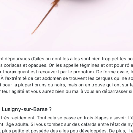
 dépourvues d’ailes ou dont les ailes sont bien trop petites pou
ès coriaces et opaques. On les appelle tégmines et ont pour rôle
ur thorax quant est recouvert par le pronotum. De forme ovale, l
l’extrémité de cet abdomen se trouvent les cerques qui ne son
ont pour la plupart bruns ou noirs, mais on en trouve qui ont sur
 leur agilité et vous aurez bien du mal à vous en débarrasser s
 Lusigny-sur-Barse ?
rès rapidement. Tout cela se passe en trois étapes à savoir. L’ét
nt l’âge adulte. Si vous tombez sur des cafards entre l’état de 
st plus petite et possède des ailes peu développées. De plus, il