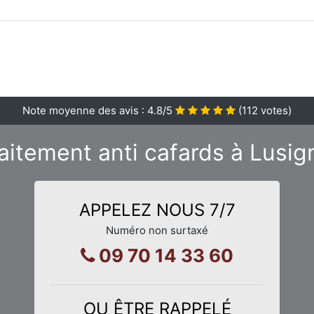
Note moyenne des avis :
4.8
/5
(
112
votes)
raitement anti cafards à Lusig
APPELEZ NOUS 7/7
Numéro non surtaxé
09 70 14 33 60
OU ÊTRE RAPPELÉ