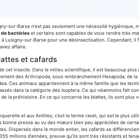
signy-sur-Barse n’est pas seulement une nécessité hygiénique, m
s de bactéries
et certains sont capables de vous rendre très mala
e à Lusigny-sur-Barse pour une désinsectisation. Cependant, il 
avez affaire.
lattes et cafards
de cet insecte. Dans le milieu scientifique, il est beaucoup plus 
hement des Arthropoda, sous-embranchement Hexapoda, de la c
odea. Ces animaux appartiennent à la même famille que les termit
lassés dans la catégorie des Isoptera. Ce qui néanmoins fait conv
la préhistoire. En ce qui concerne les blattes, ils sont plus 
oquerelle et aux Antilles, c’est le terme ravet, qui est le plus 
pas bonne presse au vu des mœurs bien peu appréciées de certai
tes. Dispersés dans le monde entier, les cafards se différencie
e 355 millions d’années, preuve qu’ils sont très résistants et te