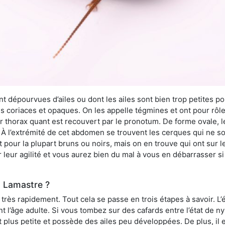
 dépourvues d’ailes ou dont les ailes sont bien trop petites pou
ès coriaces et opaques. On les appelle tégmines et ont pour rôle
ur thorax quant est recouvert par le pronotum. De forme ovale, l
l’extrémité de cet abdomen se trouvent les cerques qui ne son
ont pour la plupart bruns ou noirs, mais on en trouve qui ont sur
 leur agilité et vous aurez bien du mal à vous en débarrasser s
à Lamastre ?
rès rapidement. Tout cela se passe en trois étapes à savoir. L’ét
nt l’âge adulte. Si vous tombez sur des cafards entre l’état de 
st plus petite et possède des ailes peu développées. De plus, il