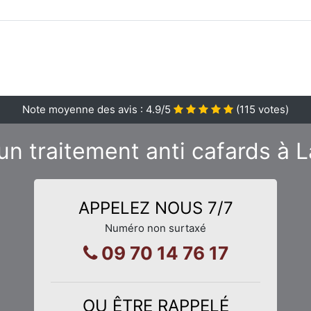
Note moyenne des avis :
4.9
/5
(
115
votes)
un traitement anti cafards à 
APPELEZ NOUS 7/7
Numéro non surtaxé
09 70 14 76 17
OU ÊTRE RAPPELÉ