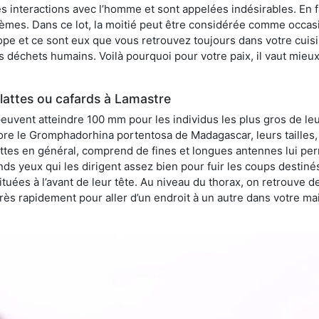
 interactions avec l’homme et sont appelées indésirables. En fai
èmes. Dans ce lot, la moitié peut être considérée comme occa
pe et ce sont eux que vous retrouvez toujours dans votre cuisin
es déchets humains. Voilà pourquoi pour votre paix, il vaut mieu
lattes ou cafards à Lamastre
peuvent atteindre 100 mm pour les individus les plus gros de le
ore le Gromphadorhina portentosa de Madagascar, leurs tailles, 
attes en général, comprend de fines et longues antennes lui pe
ds yeux qui les dirigent assez bien pour fuir les coups destiné
tuées à l’avant de leur tête. Au niveau du thorax, on retrouve d
t très rapidement pour aller d’un endroit à un autre dans votre m