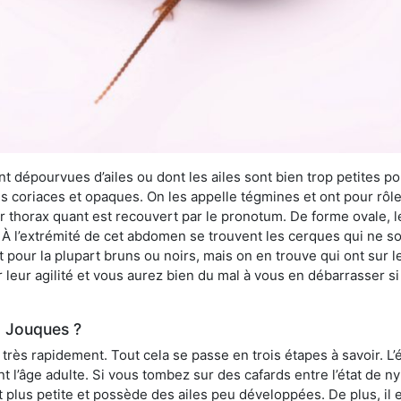
 dépourvues d’ailes ou dont les ailes sont bien trop petites pou
ès coriaces et opaques. On les appelle tégmines et ont pour rôle
ur thorax quant est recouvert par le pronotum. De forme ovale, l
l’extrémité de cet abdomen se trouvent les cerques qui ne son
ont pour la plupart bruns ou noirs, mais on en trouve qui ont sur
 leur agilité et vous aurez bien du mal à vous en débarrasser s
à Jouques ?
rès rapidement. Tout cela se passe en trois étapes à savoir. L’ét
nt l’âge adulte. Si vous tombez sur des cafards entre l’état de 
st plus petite et possède des ailes peu développées. De plus, il