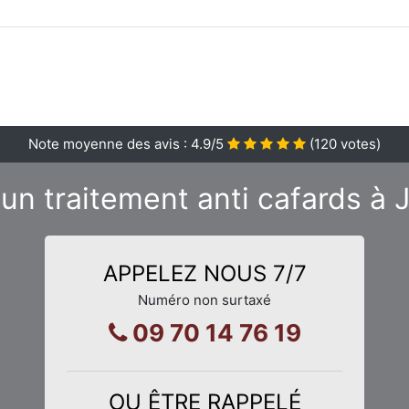
Note moyenne des avis :
4.9
/5
(
120
votes)
'un traitement anti cafards à 
APPELEZ NOUS 7/7
Numéro non surtaxé
09 70 14 76 19
OU ÊTRE RAPPELÉ