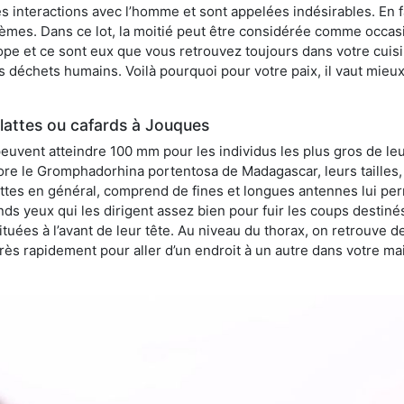
 interactions avec l’homme et sont appelées indésirables. En fai
èmes. Dans ce lot, la moitié peut être considérée comme occa
pe et ce sont eux que vous retrouvez toujours dans votre cuisin
es déchets humains. Voilà pourquoi pour votre paix, il vaut mieu
lattes ou cafards à Jouques
peuvent atteindre 100 mm pour les individus les plus gros de le
ore le Gromphadorhina portentosa de Madagascar, leurs tailles, 
attes en général, comprend de fines et longues antennes lui pe
ds yeux qui les dirigent assez bien pour fuir les coups destiné
tuées à l’avant de leur tête. Au niveau du thorax, on retrouve d
t très rapidement pour aller d’un endroit à un autre dans votre m