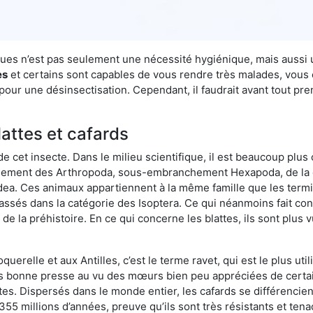
uques n’est pas seulement une nécessité hygiénique, mais aussi
es
et certains sont capables de vous rendre très malades, vous et
our une désinsectisation. Cependant, il faudrait avant tout pre
lattes et cafards
de cet insecte. Dans le milieu scientifique, il est beaucoup plus 
hement des Arthropoda, sous-embranchement Hexapoda, de la c
odea. Ces animaux appartiennent à la même famille que les termit
lassés dans la catégorie des Isoptera. Ce qui néanmoins fait conv
la préhistoire. En ce qui concerne les blattes, ils sont plus 
oquerelle et aux Antilles, c’est le terme ravet, qui est le plus 
pas bonne presse au vu des mœurs bien peu appréciées de certai
tes. Dispersés dans le monde entier, les cafards se différencie
e 355 millions d’années, preuve qu’ils sont très résistants et te