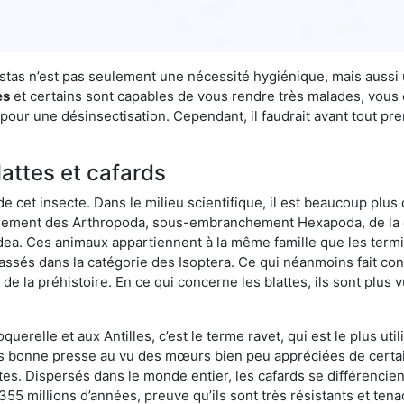
nestas n’est pas seulement une nécessité hygiénique, mais aussi
es
et certains sont capables de vous rendre très malades, vous et
pour une désinsectisation. Cependant, il faudrait avant tout pr
lattes et cafards
de cet insecte. Dans le milieu scientifique, il est beaucoup plus 
hement des Arthropoda, sous-embranchement Hexapoda, de la c
odea. Ces animaux appartiennent à la même famille que les termit
lassés dans la catégorie des Isoptera. Ce qui néanmoins fait conv
la préhistoire. En ce qui concerne les blattes, ils sont plus 
oquerelle et aux Antilles, c’est le terme ravet, qui est le plus 
pas bonne presse au vu des mœurs bien peu appréciées de certai
tes. Dispersés dans le monde entier, les cafards se différencie
e 355 millions d’années, preuve qu’ils sont très résistants et te