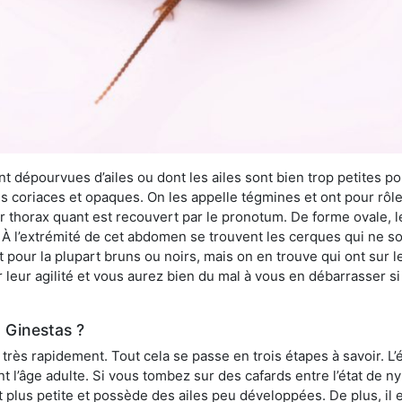
 dépourvues d’ailes ou dont les ailes sont bien trop petites pou
ès coriaces et opaques. On les appelle tégmines et ont pour rôle
ur thorax quant est recouvert par le pronotum. De forme ovale, l
l’extrémité de cet abdomen se trouvent les cerques qui ne son
ont pour la plupart bruns ou noirs, mais on en trouve qui ont sur
 leur agilité et vous aurez bien du mal à vous en débarrasser s
 Ginestas ?
rès rapidement. Tout cela se passe en trois étapes à savoir. L’ét
nt l’âge adulte. Si vous tombez sur des cafards entre l’état de 
st plus petite et possède des ailes peu développées. De plus, il