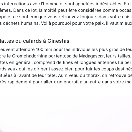
 interactions avec l’homme et sont appelées indésirables. En fai
èmes. Dans ce lot, la moitié peut être considérée comme occa
pe et ce sont eux que vous retrouvez toujours dans votre cuisin
es déchets humains. Voilà pourquoi pour votre paix, il vaut mieu
attes ou cafards à Ginestas
peuvent atteindre 100 mm pour les individus les plus gros de le
ore le Gromphadorhina portentosa de Madagascar, leurs tailles, 
attes en général, comprend de fines et longues antennes lui pe
ds yeux qui les dirigent assez bien pour fuir les coups destiné
tuées à l’avant de leur tête. Au niveau du thorax, on retrouve d
t très rapidement pour aller d’un endroit à un autre dans votre m