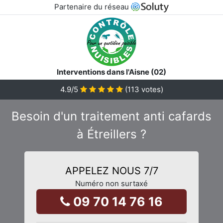
Partenaire du réseau
Interventions dans l'Aisne (02)
4.9
/5
(
113
votes)
Besoin d'un traitement anti cafards
à Étreillers ?
APPELEZ NOUS 7/7
Numéro non surtaxé
09 70 14 76 16