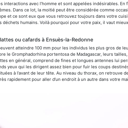
 interactions avec l’homme et sont appelées indésirables. En fai
èmes. Dans ce lot, la moitié peut être considérée comme occa
pe et ce sont eux que vous retrouvez toujours dans votre cuisin
es déchets humains. Voilà pourquoi pour votre paix, il vaut mieu
lattes ou cafards à Ensuès-la-Redonne
peuvent atteindre 100 mm pour les individus les plus gros de le
ore le Gromphadorhina portentosa de Madagascar, leurs tailles, 
attes en général, comprend de fines et longues antennes lui pe
ds yeux qui les dirigent assez bien pour fuir les coups destiné
tuées à l’avant de leur tête. Au niveau du thorax, on retrouve d
t très rapidement pour aller d’un endroit à un autre dans votre m