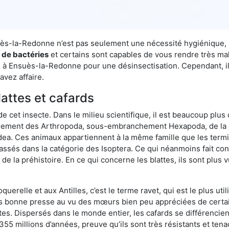
nsuès-la-Redonne n’est pas seulement une nécessité hygiénique, 
s de bactéries
et certains sont capables de vous rendre très mala
se à Ensuès-la-Redonne pour une désinsectisation. Cependant, il
avez affaire.
lattes et cafards
de cet insecte. Dans le milieu scientifique, il est beaucoup plus 
hement des Arthropoda, sous-embranchement Hexapoda, de la c
odea. Ces animaux appartiennent à la même famille que les termit
lassés dans la catégorie des Isoptera. Ce qui néanmoins fait conv
la préhistoire. En ce qui concerne les blattes, ils sont plus 
oquerelle et aux Antilles, c’est le terme ravet, qui est le plus 
pas bonne presse au vu des mœurs bien peu appréciées de certai
tes. Dispersés dans le monde entier, les cafards se différencie
e 355 millions d’années, preuve qu’ils sont très résistants et te