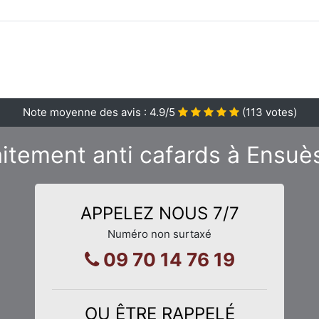
Note moyenne des avis :
4.9
/5
(
113
votes)
aitement anti cafards à Ensu
APPELEZ NOUS 7/7
Numéro non surtaxé
09 70 14 76 19
OU ÊTRE RAPPELÉ