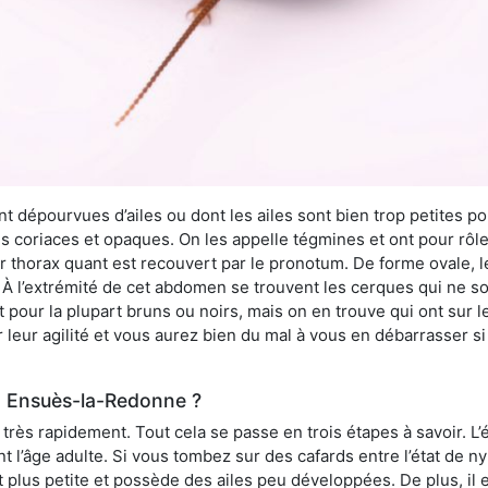
 dépourvues d’ailes ou dont les ailes sont bien trop petites pou
ès coriaces et opaques. On les appelle tégmines et ont pour rôle
ur thorax quant est recouvert par le pronotum. De forme ovale, l
l’extrémité de cet abdomen se trouvent les cerques qui ne son
ont pour la plupart bruns ou noirs, mais on en trouve qui ont sur
 leur agilité et vous aurez bien du mal à vous en débarrasser s
à Ensuès-la-Redonne ?
rès rapidement. Tout cela se passe en trois étapes à savoir. L’ét
nt l’âge adulte. Si vous tombez sur des cafards entre l’état de 
st plus petite et possède des ailes peu développées. De plus, il