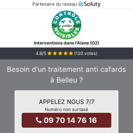
Partenaire du réseau
Interventions dans l'Aisne (02)
4.8
/5
(
120
votes)
Besoin d'un traitement anti cafards
à Belleu ?
APPELEZ NOUS 7/7
Numéro non surtaxé
09 70 14 76 16