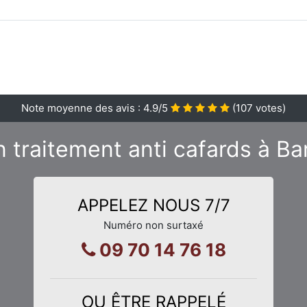
Note moyenne des avis :
4.9
/5
(
107
votes)
 traitement anti cafards à Ba
APPELEZ NOUS 7/7
Numéro non surtaxé
09 70 14 76 18
OU ÊTRE RAPPELÉ