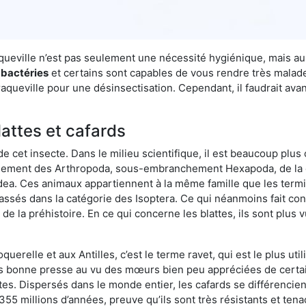
raqueville n’est pas seulement une nécessité hygiénique, mais a
 bactéries
et certains sont capables de vous rendre très malades
aqueville pour une désinsectisation. Cependant, il faudrait ava
lattes et cafards
de cet insecte. Dans le milieu scientifique, il est beaucoup plus 
hement des Arthropoda, sous-embranchement Hexapoda, de la c
odea. Ces animaux appartiennent à la même famille que les termit
lassés dans la catégorie des Isoptera. Ce qui néanmoins fait conv
la préhistoire. En ce qui concerne les blattes, ils sont plus 
oquerelle et aux Antilles, c’est le terme ravet, qui est le plus 
pas bonne presse au vu des mœurs bien peu appréciées de certai
tes. Dispersés dans le monde entier, les cafards se différencie
e 355 millions d’années, preuve qu’ils sont très résistants et te