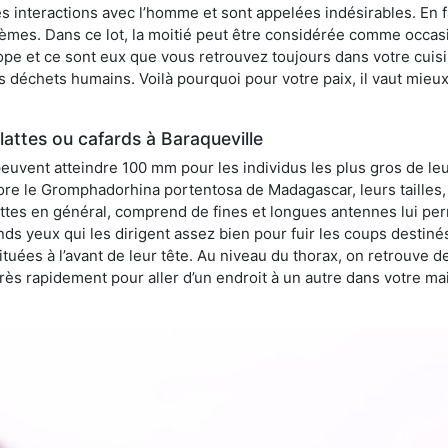
 interactions avec l’homme et sont appelées indésirables. En fai
èmes. Dans ce lot, la moitié peut être considérée comme occa
pe et ce sont eux que vous retrouvez toujours dans votre cuisin
es déchets humains. Voilà pourquoi pour votre paix, il vaut mieu
attes ou cafards à Baraqueville
peuvent atteindre 100 mm pour les individus les plus gros de le
ore le Gromphadorhina portentosa de Madagascar, leurs tailles, 
attes en général, comprend de fines et longues antennes lui pe
ds yeux qui les dirigent assez bien pour fuir les coups destiné
tuées à l’avant de leur tête. Au niveau du thorax, on retrouve d
t très rapidement pour aller d’un endroit à un autre dans votre m