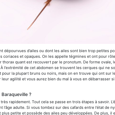
 dépourvues d’ailes ou dont les ailes sont bien trop petites pou
ès coriaces et opaques. On les appelle tégmines et ont pour rôle
ur thorax quant est recouvert par le pronotum. De forme ovale, l
l’extrémité de cet abdomen se trouvent les cerques qui ne son
ont pour la plupart bruns ou noirs, mais on en trouve qui ont sur
 leur agilité et vous aurez bien du mal à vous en débarrasser s
 Baraqueville ?
rès rapidement. Tout cela se passe en trois étapes à savoir. L’ét
nt l’âge adulte. Si vous tombez sur des cafards entre l’état de 
st plus petite et possède des ailes peu développées. De plus, il